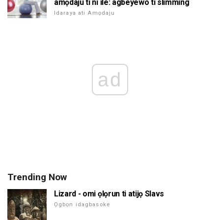
amọdaju ti ni ile: agbeyewo ti slimming
Idaraya ati Amọdaju
ad
Trending Now
Lizard - omi ọlọrun ti atijọ Slavs
Ọgbọn idagbasoke