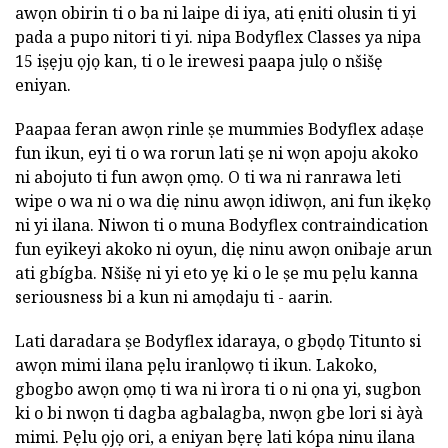
awọn obirin ti o ba ni laipe di iya, ati ẹniti olusin ti yi
pada a pupo nitori ti yi. nipa Bodyflex Classes ya nipa
15 iṣẹju ọjọ kan, ti o le irewesi paapa julọ o nšišẹ
eniyan.
Paapaa feran awọn rinle ṣe mummies Bodyflex adaṣe
fun ikun, eyi ti o wa rorun lati ṣe ni wọn apoju akoko
ni abojuto ti fun awọn ọmọ. O ti wa ni ranrawa leti
wipe o wa ni o wa diẹ ninu awọn idiwọn, ani fun ikẹkọ
ni yi ilana. Niwon ti o muna Bodyflex contraindication
fun eyikeyi akoko ni oyun, diẹ ninu awọn onibaje arun
ati gbígba. Nšišẹ ni yi eto yẹ ki o le ṣe mu pẹlu kanna
seriousness bi a kun ni amọdaju ti - aarin.
Lati daradara ṣe Bodyflex idaraya, o gbọdọ Titunto si
awọn mimi ilana pẹlu iranlọwọ ti ikun. Lakoko,
gbogbo awọn ọmọ ti wa ni ìrora ti o ni ọna yi, sugbon
ki o bi nwọn ti dagba agbalagba, nwọn gbe lori si àyà
mimi. Pẹlu ọjọ ori, a eniyan bẹrẹ lati kópa ninu ilana