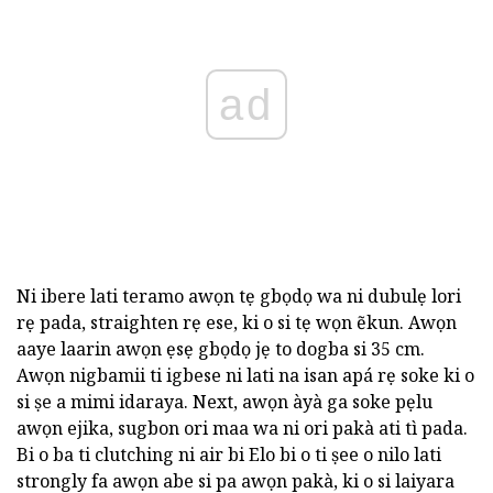
ad
Ni ibere lati teramo awọn tẹ gbọdọ wa ni dubulẹ lori
rẹ pada, straighten rẹ ese, ki o si tẹ wọn ẽkun. Awọn
aaye laarin awọn ẹsẹ gbọdọ jẹ to dogba si 35 cm.
Awọn nigbamii ti igbese ni lati na isan apá rẹ soke ki o
si ṣe a mimi idaraya. Next, awọn àyà ga soke pẹlu
awọn ejika, sugbon ori maa wa ni ori pakà ati tì pada.
Bi o ba ti clutching ni air bi Elo bi o ti ṣee o nilo lati
strongly fa awọn abe si pa awọn pakà, ki o si laiyara