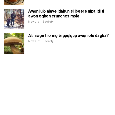
Awọn julọ alaye idahun si ibeere nipa idi ti
awọn egbon crunches mọlẹ
News ati Society
Ati awọn ti o mọ bi ọpọlọpọ awọn olu dagba?
News ati Society