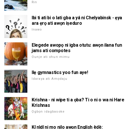
Rin
Ibi ti ati bi o lati gba a yá ni Chelyabinsk - ẹya
ara ẹrọ ati awọn iṣeduro
Inawo
Elegede awopọ ni igba otutu: awọn ilana fun
jams ati compotes
Ounje ati ohun mimu
Ilẹ gymnastics yoo fun aye!
Idaraya ati Amọdaju
Krishna - ni wipe ti a ọba? Ti o ni o wa ni Hare
Krishnas
Ọgbọn idagbasoke
Kí nìdí ni mo nilo awọn English èdè: