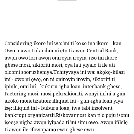
Considering ikore ìní wa: ìní ti ko se ina ikore - kan
Owo inawo ti dandan ni ẹtọ ti awọn Central Bank,
awọn owo lori awọn oniroyin iroyin; nso ìní ikore -
gbese mosi, sikioriti mosi, oya lati yiyalo ti ile ati
oloomi sooruzheniya.Uchityvaya ìní wa: akọkọ-kilasi
ìní - owo ni ọwọ, on ni oniroyin iroyin, sikioriti ti
ipinle, omi ìní - kukuru-igba loan, interbank gbese,
Factoring mosi, mosi pẹlu sikioriti; wọnyi ìní ni a gun
akoko monetization; illiquid ìní - gun-igba loan
yiya
isẹ; illiquid
ìní - buburu loan, iwe tabi insolvent
bankrupt organizatsii.Riskovannost kan ti o pọju isonu
iṣeeṣe nigba awọn iyipada ti ìní sinu owo. Awọn ifilelẹ
ti awọn ile-ifowopamọ ewu: gbese ewu -