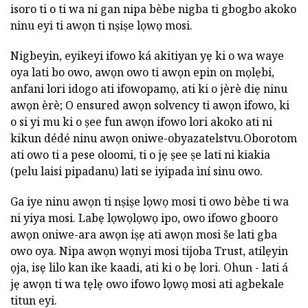
isoro ti o ti wa ni gan nipa bèbe nigba ti gbogbo akoko
ninu eyi ti awọn ti nṣiṣe lọwọ mosi.
Nigbeyin, eyikeyi ifowo ká akitiyan yẹ ki o wa waye
oya lati bo owo, awọn owo ti awọn epin on mọlẹbi,
anfani lori idogo ati ifowopamọ, ati ki o jèrè diẹ ninu
awọn èrè; O ensured awọn solvency ti awọn ifowo, ki
o si yi mu ki o ṣee fun awọn ifowo lori akoko ati ni
kikun dédé ninu awọn oniwe-obyazatelstvu.Oborotom
ati owo ti a pese oloomi, ti o jẹ ṣee ṣe lati ni kiakia
(pelu laisi pipadanu) lati se iyipada ìní sinu owo.
Ga iye ninu awọn ti nṣiṣe lọwọ mosi ti owo bèbe ti wa
ni yiya mosi. Labẹ lọwọlọwọ ipo, owo ifowo gbooro
awọn oniwe-ara awọn iṣẹ ati awọn mosi še lati gba
owo oya. Nipa awọn wọnyi mosi tijoba Trust, atilẹyin
ọja, isẹ lilo kan ike kaadi, ati ki o bẹ lori. Ohun - lati á
jẹ awọn ti wa tẹlẹ owo ifowo lọwọ mosi ati agbekale
titun eyi.