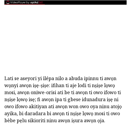
Lati se aseyori yi ìlépa nilo a abuda ipinnu ti awọn
wọnyi awọn iṣẹ-ṣiṣe: ifihan ti aje lodi ti nṣiṣe lọwọ
mosi, awọn oniwe-orisi ati be ti awọn ti owo ifowo ti
nṣiṣe lọwọ isẹ; fi awọn ipa ti gbese idunadura iṣẹ ni
owo ifowo akitiyan ati awọn won owo oya ninu atojọ
ayika, bi daradara bi awọn ti nṣiṣe lọwọ mosi ti owo
bèbe pẹlu sikioriti ninu awọn iṣura awọn ọja.