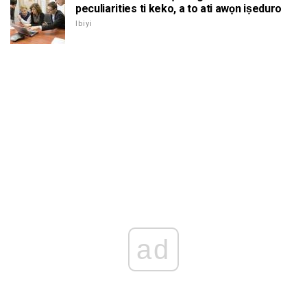
peculiarities ti keko, a to ati awọn iṣeduro
Ibiyi
ad