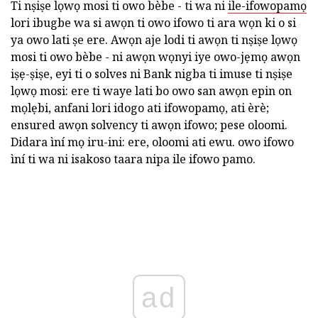
Ti nṣiṣe lọwọ mosi ti owo bèbe - ti wa ni
ile-ifowopamọ
lori ibugbe wa si awọn ti owo ifowo ti ara wọn ki o si
ya owo lati ṣe ere. Awọn aje lodi ti awọn ti nṣiṣe lọwọ
mosi ti owo bèbe - ni awọn wọnyi iye owo-jẹmọ awọn
iṣẹ-ṣiṣe, eyi ti o solves ni Bank nigba ti imuse ti nṣiṣe
lọwọ mosi: ere ti waye lati bo owo san awọn epin on
mọlẹbi, anfani lori idogo ati ifowopamọ, ati èrè;
ensured awọn solvency ti awọn ifowo; pese oloomi.
Didara ìní mọ iru-ini: ere, oloomi ati ewu. owo ifowo
ìní ti wa ni isakoso taara nipa ile ifowo pamo.
ad