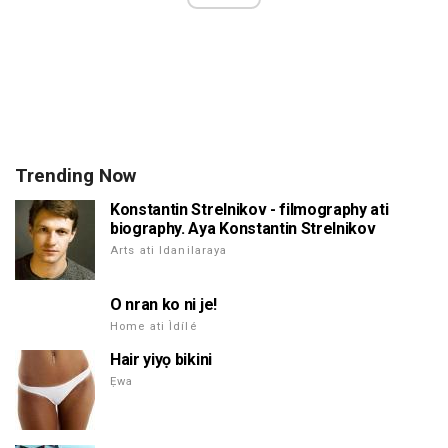
Trending Now
Konstantin Strelnikov - filmography ati
biography. Aya Konstantin Strelnikov
Arts ati Idanilaraya
O nran ko ni je!
Home ati Ìdílé
Hair yiyọ bikini
Ẹwa