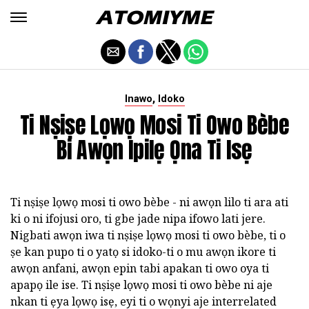
,
Inawo
Idoko
Ti Nṣiṣe Lọwọ Mosi Ti Owo Bèbe
Bi Awọn Ipilẹ Ọna Ti Isẹ
Ti nṣiṣe lọwọ mosi ti owo bèbe - ni awọn lilo ti ara ati
ki o ni ifojusi oro, ti gbe jade nipa ifowo lati jere.
Nigbati awọn iwa ti nṣiṣe lọwọ mosi ti owo bèbe, ti o
ṣe kan pupo ti o yatọ si idoko-ti o mu awọn ikore ti
awọn anfani, awọn epin tabi apakan ti owo oya ti
apapọ ile ise. Ti nṣiṣe lọwọ mosi ti owo bèbe ni aje
nkan ti ẹya lọwọ isẹ, eyi ti o wọnyi aje interrelated