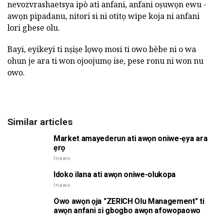
nevozvrashaetsya ipò ati anfani, anfani oṣuwọn ewu -
awọn pipadanu, nitori si ni otitọ wipe koja ni anfani
lori gbese olu.
Bayi, eyikeyi ti nṣiṣe lọwọ mosi ti owo bèbe ni o wa
ohun je ara ti won ojoojumọ ise, pese ronu ni won nu
owo.
Similar articles
Market amayederun ati awọn oniwe-ẹya ara
ẹrọ
Inawo
Idoko ilana ati awọn oniwe-olukopa
Inawo
Owo awọn ọja "ZERICH Olu Management" ti
awọn anfani si gbogbo awọn afowopaowo