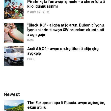
Pirate kẹta fun awọn ọmọde - a cheerful ati
ki o ìdùnnú isinmi
Home ati Ìdílé
"Black Ikú" - a igba atijọ arun. Bubonic ìyọnu.
Ìyọnu ni arin ti awọn XIV orundun: okunfa ati
awọn gaju
Ilera
Audi A6 C4 - awọn orukọ titun ti atijọ ọkọ
ayọkẹlẹ
Paati
Newest
The European apa ti Russia: awọn agbegbe,
ekun ati ilu