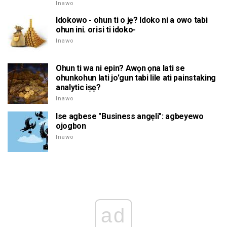
Inawo
Idokowo - ohun ti o jẹ? Idoko ni a owo tabi
ohun ini. orisi ti idoko-
Inawo
Ohun ti wa ni epin? Awọn ọna lati se
ohunkohun lati jo'gun tabi lile ati painstaking
analytic iṣẹ?
Inawo
Ise agbese "Business angẹli": agbeyewo
ojogbon
Inawo
ad